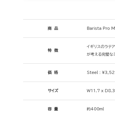
商 品
Barista Pro
イギリスのラテア
特 徴
が考える完璧な
価 格
Steel : ¥3,5
サイズ
W11.7 x D8.
容 量
約400ml