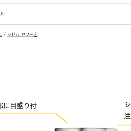
ール
店
/
シゼム ヤフー店